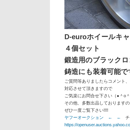
D-euroホイールキ
４個セット
鍛造用のブラックロ
鋳造にも装着可能で
ご質問等ありましたらコメント、
対応させて頂きますので
ご気楽にお問合せ下さい（●＾o＾
その他、多数出品しておりますの
ぜひ一度ご覧下さい!!!!
ヤフーオークション ← ←
チ
https://openuser.auctions.yahoo.co