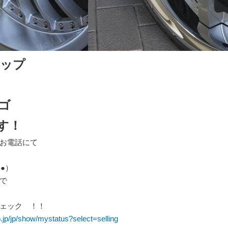
ャップ
ゴ
す！
お電話にて
●）
で
ェック ！！
.jp/jp/show/mystatus?select=selling