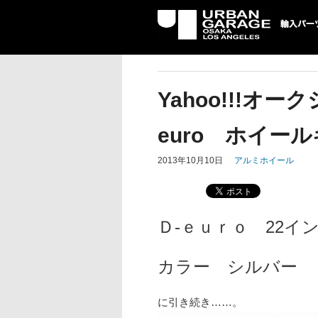
UG 輸入車パーツ専門店 | USA
パーツ輸入情報を配信中。
Yahoo!!!オ
euro ホイー
2013年10月10日
アルミホイール
Ｄ-ｅｕｒｏ 22イ
カラー シルバー
に引き続き……。