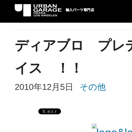
UG 輸入車パーツ専門店 | USAより自社での
パーツ輸入情報を配信中。
ディアブロ プレ
イス ！！
2010年12月5日
その他