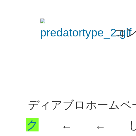
コンピ
ディアブロホーム
ク
← ← して