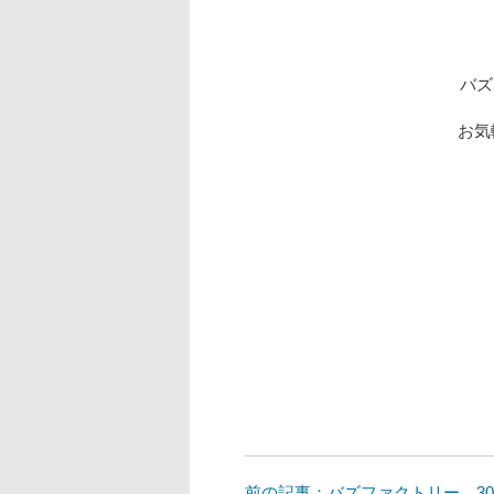
バズ
お
前の記事：バズファクトリー 3