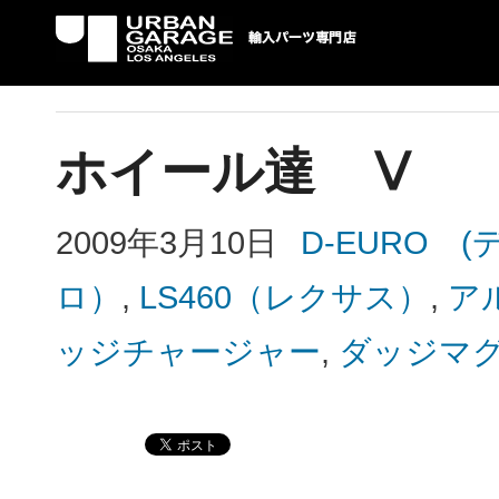
UG 輸入車パーツ専門店 | USAより自社での
パーツ輸入情報を配信中。
ホイール達 Ⅴ
2009年3月10日
D-EURO
ロ）
,
LS460（レクサス）
,
ア
ッジチャージャー
,
ダッジマ