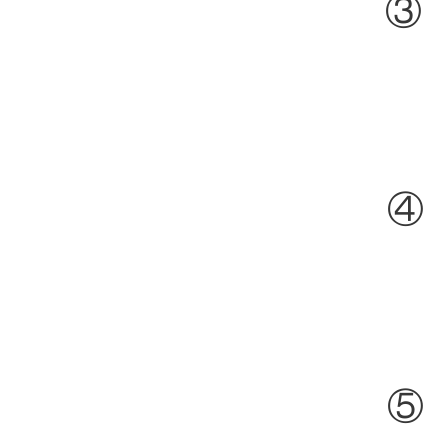
③
④
⑤