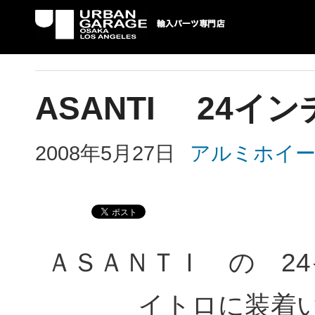
UG 輸入車パーツ専門店 | USAより自社での
パーツ輸入情報を配信中。
ASANTI 24イ
2008年5月27日
アルミホイ
ＡＳＡＮＴＩ の 2
イトロに装着い