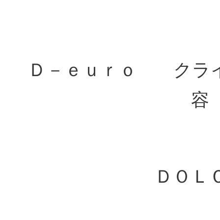
Ｄ－ｅｕｒｏ クライ
容
ＤＯＬ