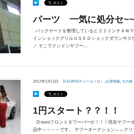
パーツ 一気に処分セ~~
バックヤードを整理していると２２インチＡＷマ
インショックグリルＵＳＥＤショックダウンサスなど
／ そこでドンドンヤフー…
2012年2月13日
D-EURO(ディーユーロ）
,
お得情報
,
その他
1円スタート？？！！
D-euroフロントタワーバーが！！！現在ヤフー
品中～～～～です。 ヤフーオークション←←クリ