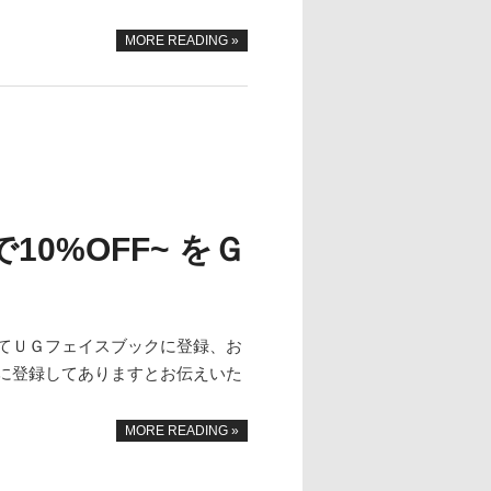
MORE READING »
で10%OFF~ をＧ
てＵＧフェイスブックに登録、お
クに登録してありますとお伝えいた
MORE READING »