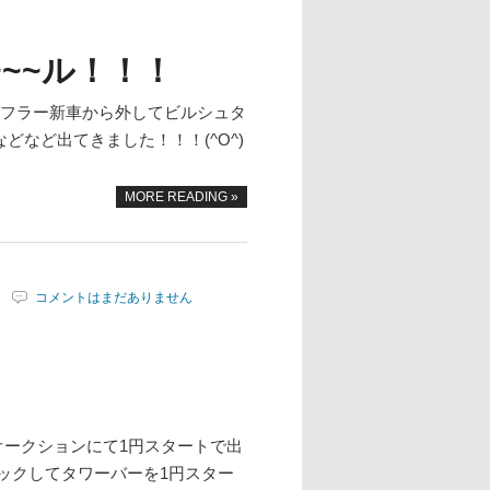
~~ル！！！
フラー新車から外してビルシュタ
など出てきました！！！(^O^)
MORE READING »
コメントはまだありません
オークションにて1円スタートで出
ックしてタワーバーを1円スター