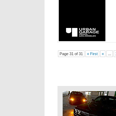
Page 31 of 31
« First
«
...