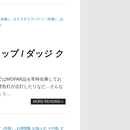
（内装）
,
エクステリアパーツ（外装）
,
お
の
ップ / ダッジ ク
はMOPAR品を常時在庫してお
警告灯が点灯したりなど…そんな
ょう…
MORE READING »
ツ（外装）
,
お得情報
,
お知らせ
,
その他
,
ダ