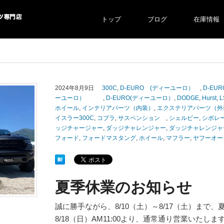
トップ
ブログ
在庫情報
より自社での
2024年8月9日
300C
,
D-EURO (ディーユーロ）
,
D-E
ーユーロ）
,
D-EURO(ディーユーロ）
,
DODGE
,
Hurst
,
ホイール
,
インテリアパーツ（内装）
,
エクステリアパーツ（外
イスラー300C
,
コブラ
,
サスペンション
,
シェルビー
,
シボレ
ッジチャージャー
,
ダッジチャレンジャー
,
ダッジチャレンジャ
フォード
,
フォードマスタング
,
ホイール
,
マフラー
,
ヤフーオー
夏季休業のお知らせ
誠に勝手ながら、8/10（土）～8/17（土）まで
8/18（日）AM11:00より、通常通り営業いたします。