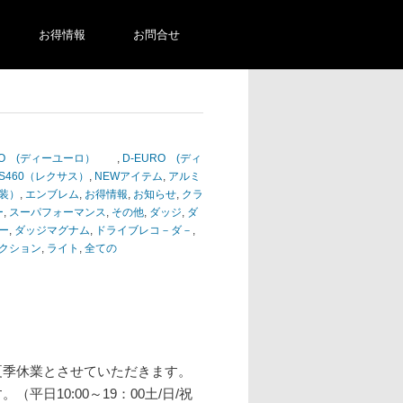
お得情報
お問合せ
URO (ディーユーロ）
,
D-EURO (ディ
LS460（レクサス）
,
NEWアイテム
,
アルミ
装）
,
エンブレム
,
お得情報
,
お知らせ
,
クラ
ー
,
スーパフォーマンス
,
その他
,
ダッジ
,
ダ
ー
,
ダッジマグナム
,
ドライブレコ－ダ－
,
クション
,
ライト
,
全ての
、夏季休業とさせていただきます。
（平日10:00～19：00土/日/祝