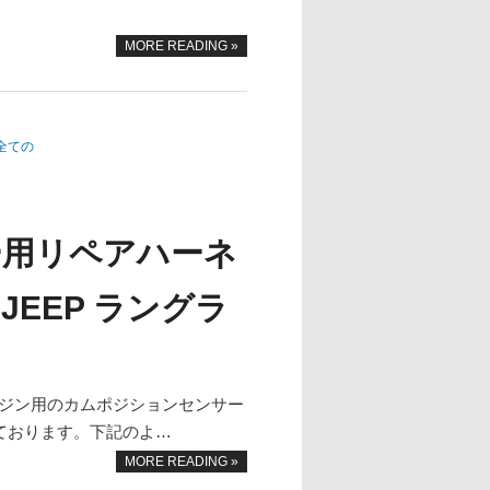
MORE READING »
全ての
ー用リペアハーネ
JEEP ラングラ
Tエンジン用のカムポジションセンサー
ております。下記のよ…
MORE READING »