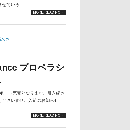
させている…
MORE READING »
全ての
rmance プロペラシ
ト
ターサポート完売となります。引き続き
くださいませ。入荷のお知らせ
MORE READING »