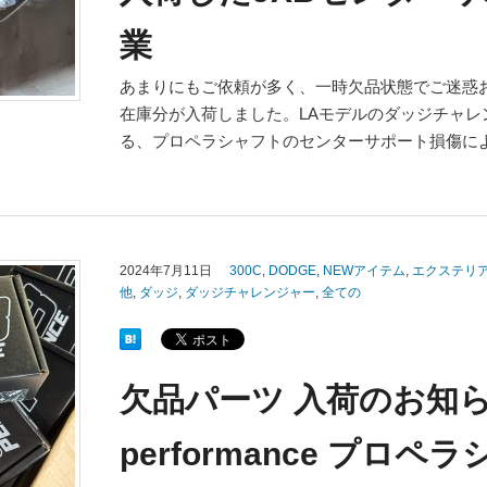
業
あまりにもご依頼が多く、一時欠品状態でご迷惑お
在庫分が入荷しました。LAモデルのダッジチャレ
る、プロペラシャフトのセンターサポート損傷によ
2024年7月11日
300C
,
DODGE
,
NEWアイテム
,
エクステリ
他
,
ダッジ
,
ダッジチャレンジャー
,
全ての
欠品パーツ 入荷のお知らせ 
performance プロ