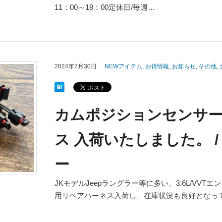
11：00～18：00定休日/毎週…
2024年7月30日
NEWアイテム
,
お得情報
,
お知らせ
,
その他
,
カムポジションセンサ
ス 入荷いたしました。 / 
ー
JKモデルJeepラングラー等に多い、3.6L/VV
用リペアハーネス入荷し、在庫状況も良好となっ