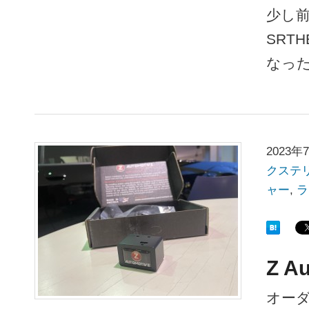
少し前
SRT
なっ
2023年
クステ
ャー
,
ラ
Z A
オーダー