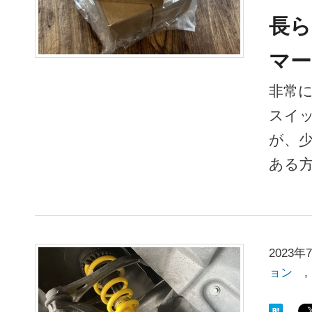
長ら
マー
非常
スイ
が、
ある
2023年
ョン
,