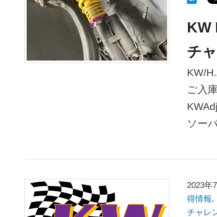
KW
チャ
KW/
ご入庫
KWAd
ソー
2023年
得情報
,
チャレ