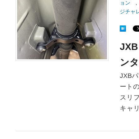
ョン
,
ジチャ
JX
ンタ
JXB
ートの
スリ
キャ