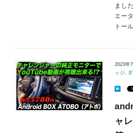
ました
エータ
トー
2023年
ッジ
,
ダ
and
ャレ