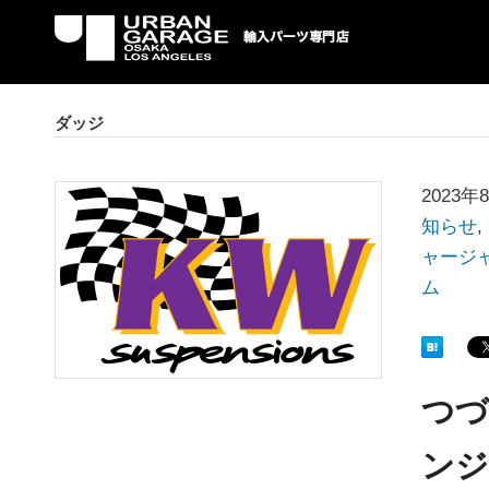
UG 輸入車パーツ専門店 | USAより自社での
パーツ輸入情報を配信中。
ダッジ
2023年
知らせ
,
ャージ
ム
つづ
ンジ