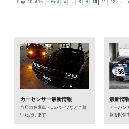
Page 10 of 16
« First
«
...
8
9
10
11
12
...
カーセンサー最新情報
最新情
当店の在庫車・USパーツなどご覧
アーバン
いただけます。
報を配信