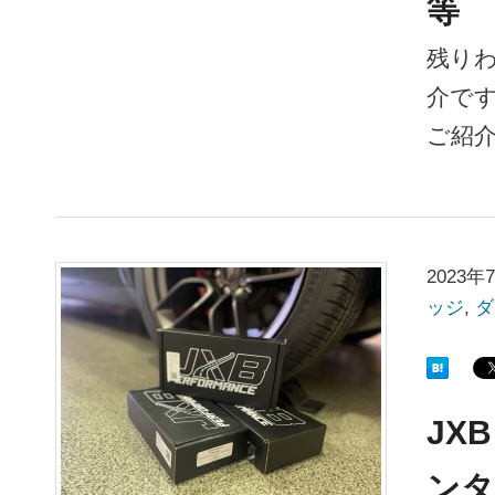
等
残り
介です
ご紹
2023年
ッジ
,
ダ
JX
ンタ