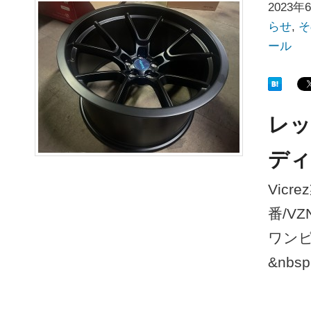
2023年
らせ
,
そ
ール
レッ
ディ
Vic
番/V
ワン
&nbs