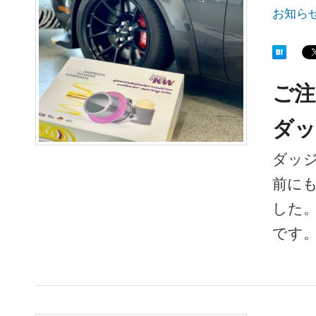
お知ら
ご注
ダッ
ダッジ
前にも
した
です。