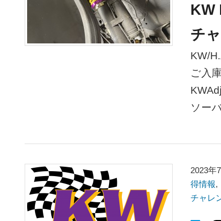
KW
チャ
KW/
ご入庫
KWAd
ソー
2023年
得情報
,
チャレ