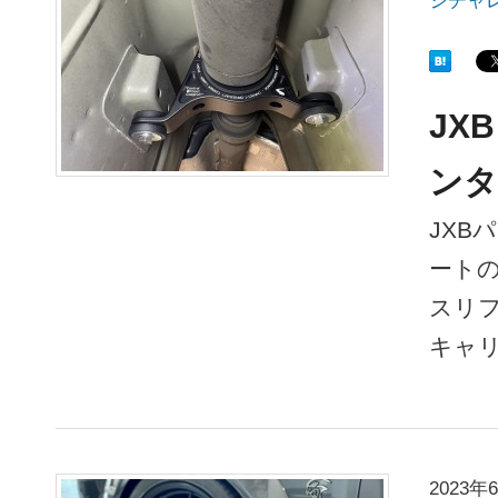
ジチャ
JX
ンタ
JXB
ートの
スリ
キャ
2023年