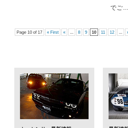
でご
Page 10 of 17
« First
«
...
8
9
10
11
12
...