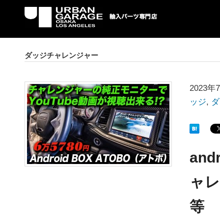
UG 輸入車パーツ専門店 | USAより自社での
パーツ輸入情報を配信中。
ダッジチャレンジャー
2023年
ッジ
,
ダ
and
ャレ
等