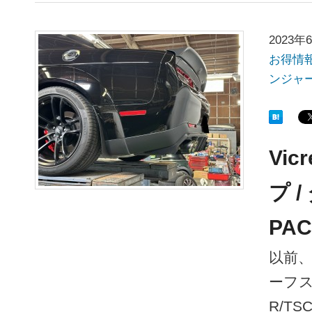
2023年
お得情
ンジャ
Vi
プ 
PAC
以前、
ーフ
R/T