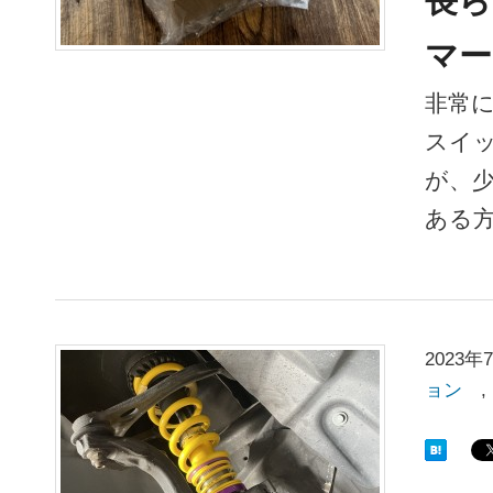
長ら
マー
非常
スイ
が、
ある
2023年
ョン
,