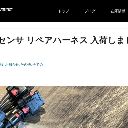
トップ
ブログ
在庫情報
より自社での
サ リペアハーネス 入荷しました。 
報
,
お知らせ
,
その他
,
全ての