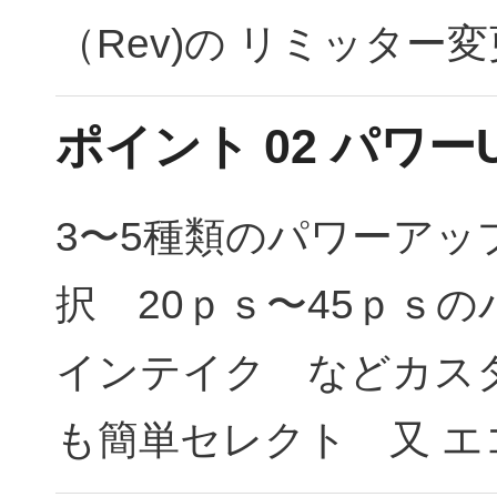
（Rev)の リミッター
ポイント 02 パワー
3〜5種類のパワーア
択 20ｐｓ〜45ｐｓの
インテイク などカス
も簡単セレクト 又 エ