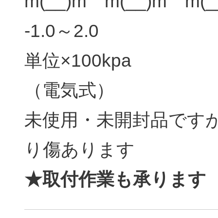
m(__)m m(__)m m(_
-1.0～2.0
単位×100kpa
（電気式）
未使用・未開封品です
り傷あります
★取付作業も承ります