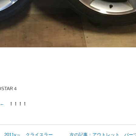
OSTAR４
←
！！！！
 2011y～ クライスラー
次の記事：アウトレット パーツ 