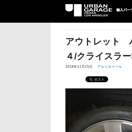
UG 輸入車パーツ専門店 | USA
パーツ輸入情報を配信中。
アウトレット パ
４/クライスラー
2018年11月15日
アルミホイール